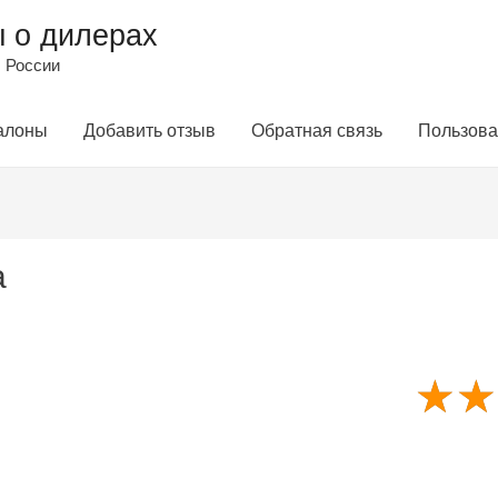
 о дилерах
 России
алоны
Добавить отзыв
Обратная связь
Пользова
а
☆
☆